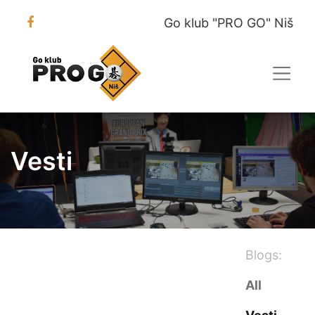
Go klub "PRO GO" Niš
Vesti
Blogs:
All