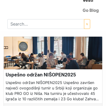
Vesti
Go Blog
Uspešno održan NIŠOPEN2025
Uspešno održan NIŠOPEN2025 Uspešno završen
najveći ovogodišnji turnir u Srbiji koji organizuje go
klub PRO GO iz Niša. Na turniru je učestvovalo 45
igrača iz 10 različitih zemalja i 23 Go kluba! Zahva...