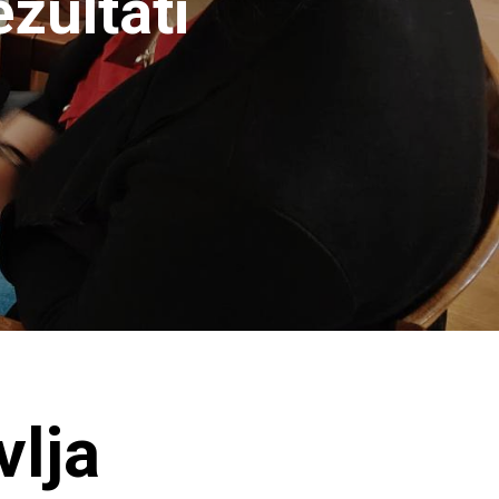
zultati
lja