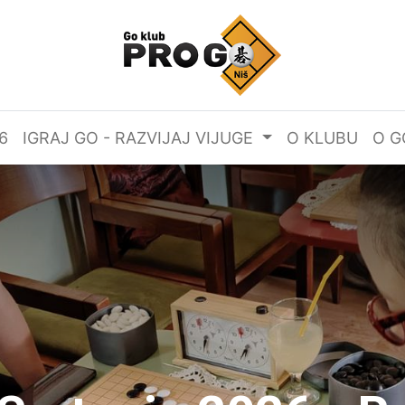
6
IGRAJ GO - RAZVIJAJ VIJUGE
O KLUBU
O G