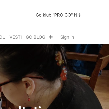
Go klub "PRO GO" Niš
OU
VESTI
GO BLOG
Sign in