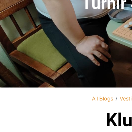
Turnir
All Blogs
Vesti
Kl