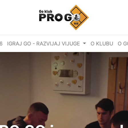
6
IGRAJ GO - RAZVIJAJ VIJUGE
O KLUBU
O G