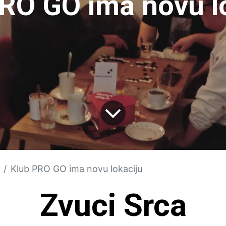
RO GO ima novu l
Klub PRO GO ima novu lokaciju
Zvuci Srca