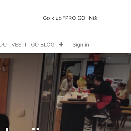
Go klub "PRO GO" Niš
OU
VESTI
GO BLOG
Sign in