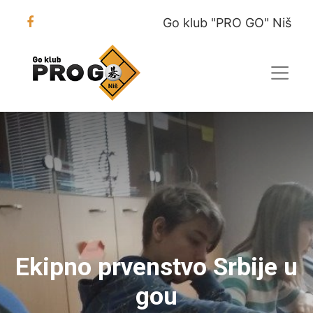
Go klub "PRO GO" Niš
Ekipno prvenstvo Srbije u
gou