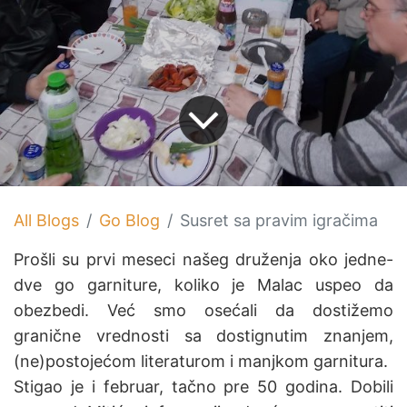
All Blogs
Go Blog
Susret sa pravim igračima
Prošli su prvi meseci našeg druženja oko jedne-
dve go garniture, koliko je Malac uspeo da
obezbedi. Već smo osećali da dostižemo
granične vrednosti sa dostignutim znanjem,
(ne)postojećom literaturom i manjkom garnitura.
Stigao je i februar, tačno pre 50 godina. Dobili