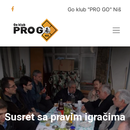
Go klub "PRO GO" Niš
Susret sa pravim igračima